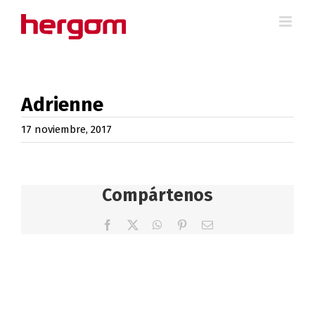
Saltar
al
contenido
Adrienne
17 noviembre, 2017
Compártenos
Facebook
X
WhatsApp
Pinterest
Correo
electrónico