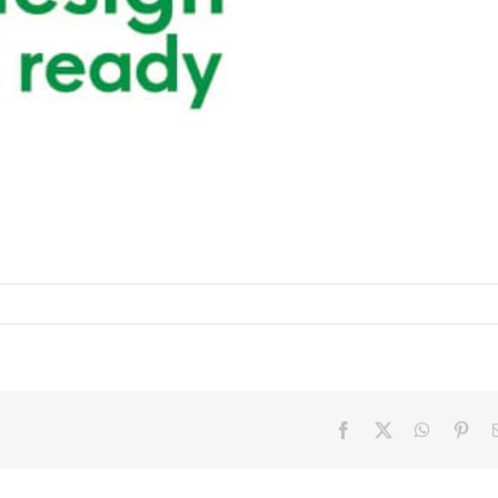
Facebook
X
WhatsAp
Pint