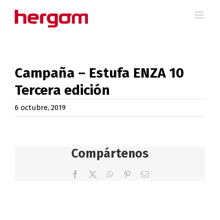
Saltar
al
contenido
Campaña – Estufa ENZA 10
Tercera edición
6 octubre, 2019
Compártenos
Facebook
X
WhatsApp
Pinterest
Correo
electrónico