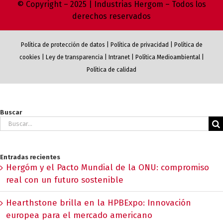
© Copyright – 2025 | Industrias Hergom – Todos los
derechos reservados
Política de protección de datos
|
Política de privacidad
|
Política de
cookies
|
Ley de transparencia
|
Intranet
|
Política Medioambiental
|
Política de calidad
Buscar
Buscar:
Entradas recientes
Hergóm y el Pacto Mundial de la ONU: compromiso
real con un futuro sostenible
Hearthstone brilla en la HPBExpo: Innovación
europea para el mercado americano