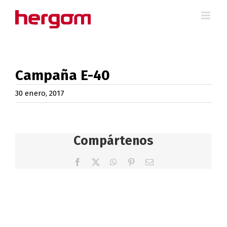
Saltar
al
contenido
Campaña E-40
30 enero, 2017
Compártenos
Facebook
X
WhatsApp
Pinterest
Correo
electrónico