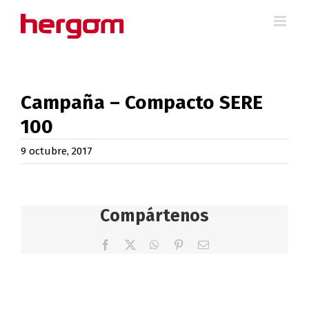
Saltar
al
contenido
Campaña – Compacto SERE
100
9 octubre, 2017
Compártenos
Facebook
X
WhatsApp
Pinterest
Correo
electrónico