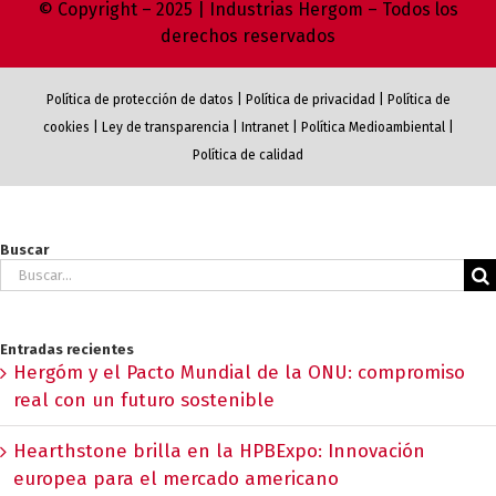
© Copyright – 2025 | Industrias Hergom – Todos los
derechos reservados
Política de protección de datos
|
Política de privacidad
|
Política de
cookies
|
Ley de transparencia
|
Intranet
|
Política Medioambiental
|
Política de calidad
Buscar
Buscar:
Entradas recientes
Hergóm y el Pacto Mundial de la ONU: compromiso
real con un futuro sostenible
Hearthstone brilla en la HPBExpo: Innovación
europea para el mercado americano