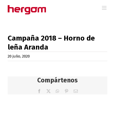
Saltar
al
contenido
Campaña 2018 – Horno de
leña Aranda
20 julio, 2020
Compártenos
Facebook
X
WhatsApp
Pinterest
Correo
electrónico