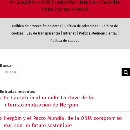
© Copyright – 2025 | Industrias Hergom – Todos los
derechos reservados
Política de protección de datos
|
Política de privacidad
|
Política de
cookies
|
Ley de transparencia
|
Intranet
|
Política Medioambiental
|
Política de calidad
Buscar
Buscar:
Entradas recientes
De Cantabria al mundo: La clave de la
internacionalización de Hergom
Hergóm y el Pacto Mundial de la ONU: compromiso
real con un futuro sostenible