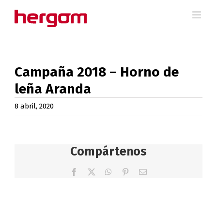
Saltar
al
contenido
Campaña 2018 – Horno de
leña Aranda
8 abril, 2020
Compártenos
Facebook
X
WhatsApp
Pinterest
Correo
electrónico