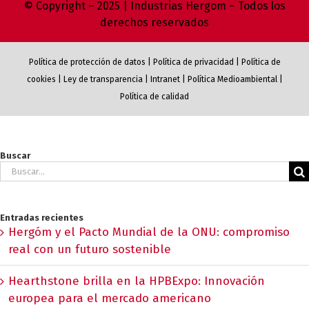
© Copyright – 2025 | Industrias Hergom – Todos los
derechos reservados
Política de protección de datos
|
Política de privacidad
|
Política de
cookies
|
Ley de transparencia
|
Intranet
|
Política Medioambiental
|
Política de calidad
Buscar
Buscar:
Entradas recientes
Hergóm y el Pacto Mundial de la ONU: compromiso
real con un futuro sostenible
Hearthstone brilla en la HPBExpo: Innovación
europea para el mercado americano