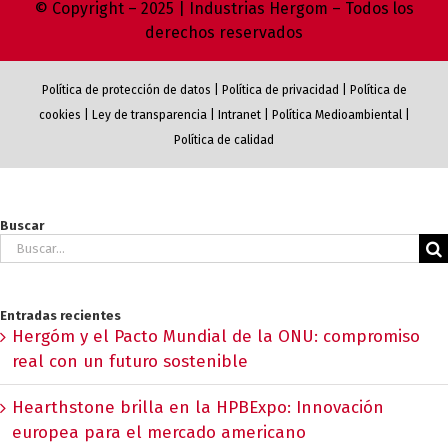
© Copyright – 2025 | Industrias Hergom – Todos los
derechos reservados
Política de protección de datos
|
Política de privacidad
|
Política de
cookies
|
Ley de transparencia
|
Intranet
|
Política Medioambiental
|
Política de calidad
Buscar
Buscar:
Entradas recientes
Hergóm y el Pacto Mundial de la ONU: compromiso
real con un futuro sostenible
Hearthstone brilla en la HPBExpo: Innovación
europea para el mercado americano