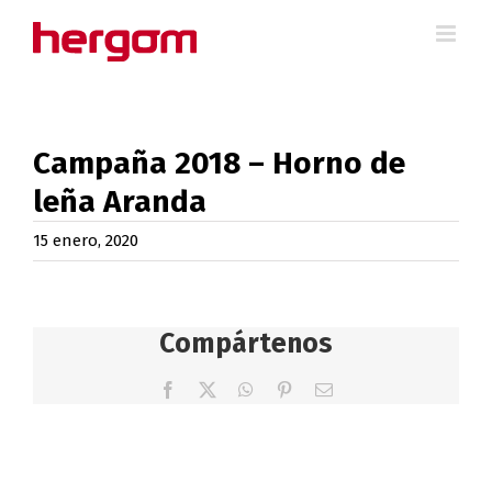
Saltar
al
contenido
Campaña 2018 – Horno de
leña Aranda
15 enero, 2020
Compártenos
Facebook
X
WhatsApp
Pinterest
Correo
electrónico